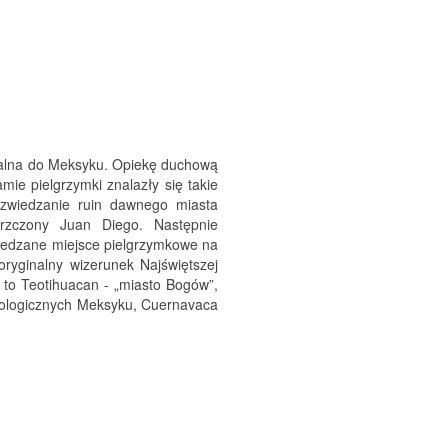
fialna do Meksyku. Opiekę duchową
e pielgrzymki znalazły się takie
, zwiedzanie ruin dawnego miasta
hrzczony Juan Diego. Następnie
wiedzane miejsce pielgrzymkowe na
ryginalny wizerunek Najświętszej
, to Teotihuacan - „miasto Bogów”,
eologicznych Meksyku, Cuernavaca