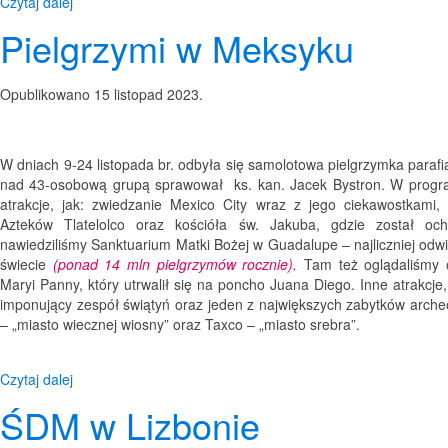
Czytaj dalej
Pielgrzymi w Meksyku
Opublikowano
15 listopad 2023
.
W dniach 9-24 listopada br. odbyła się samolotowa pielgrzymka para
nad 43-osobową grupą sprawował ks. kan. Jacek Bystron. W programi
atrakcje, jak: zwiedzanie Mexico City wraz z jego ciekawostkami
Azteków Tlatelolco oraz kościóła św. Jakuba, gdzie został oc
nawiedziliśmy Sanktuarium Matki Bożej w Guadalupe – najliczniej od
świecie
(ponad 14 mln pielgrzymów rocznie).
Tam też oglądaliśmy o
Maryi Panny, który utrwalił się na poncho Juana Diego. Inne atrakcje
imponujący zespół świątyń oraz jeden z największych zabytków arch
– „miasto wiecznej wiosny” oraz Taxco – „miasto srebra”.
Czytaj dalej
ŚDM w Lizbonie