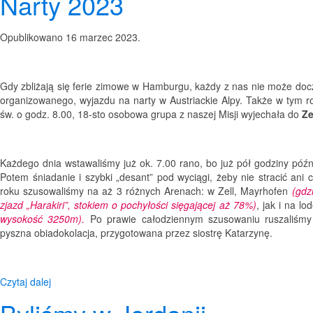
Narty 2023
Opublikowano
16 marzec 2023
.
Gdy zbliżają się ferie zimowe w Hamburgu, każdy z nas nie może docz
organizowanego, wyjazdu na narty w Austriackie Alpy. Także w tym r
św. o godz. 8.00, 18-sto osobowa grupa z naszej Misji wyjechała do
Ze
Każdego dnia wstawaliśmy już ok. 7.00 rano, bo już pół godziny późn
Potem śniadanie i szybki „desant” pod wyciągi, żeby nie stracić ani 
roku szusowaliśmy na aż 3 różnych Arenach: w Zell, Mayrhofen
(gdz
zjazd „Harakiri”, stokiem o pochyłości sięgającej aż 78%)
, jak i na l
wysokość 3250m).
Po prawie całodziennym szusowaniu ruszaliśm
pyszna obiadokolacja, przygotowana przez siostrę Katarzynę.
Czytaj dalej