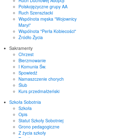
Ruch Duchowej Adopcji
Polskojęzyczne grupy AA
Ruch Szensztacki
Wspólnota męska "Wojownicy
Maryi"
Wspólnota "Perła Kobiecości"
Źródło Życia
Sakramenty
Chrzest
Bierzmowanie
I Komunia Św.
Spowiedź
Namaszczenie chorych
Ślub
Kurs przedmałżeński
Szkoła Sobotnia
Szkoła
Opis
Statut Szkoły Sobotniej
Grono pedagogiczne
Z życia szkoły